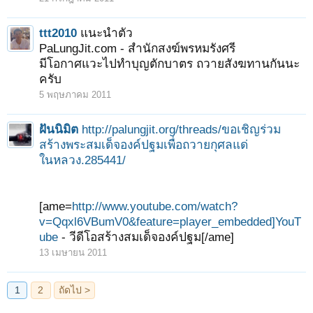
ttt2010
แนะนำตัว
PaLungJit.com - สำนักสงฆ์พรหมรังศรี
มีโอกาศแวะไปทำบุญตักบาตร ถวายสังฆทานกันนะ
ครับ
5 พฤษภาคม 2011
ฝันนิมิต
http://palungjit.org/threads/ขอเชิญร่วม
สร้างพระสมเด็จองค์ปฐมเพื่อถวายกุศลแด่
ในหลวง.285441/
[ame=
http://www.youtube.com/watch?
v=Qqxl6VBumV0&feature=player_embedded]YouT
ube
- วีดีโอสร้างสมเด็จองค์ปฐม[/ame]
13 เมษายน 2011