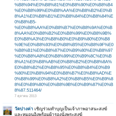
%B8%94%E0%B8%81%E0%B8%90%E0%B8%B4
%E0%B8%99%E0%B8%AA%E0%B8%B2%E0%B
8%A1%E0%B8%B1%E0%B8%84%E0%B8%84%E
0%B8%B5-
%E0%B8%AA%E0%B8%B7%E0%B8%9A%E0%B
8%AA%E0%B8%B2%E0%B8%99%E0%B8%9B%
E0%B8%A3%E0%B8%B0%E0%B9%80%E0%B8
%9E%E0%B8%93%E0%B8%B5%E0%B8%9F%E0
%B8%B1%E0%B8%87%E0%B9%80%E0%B8%97
%E0%B8%A8%E0%B8%99%E0%B9%8C%E0%B
8%A1%E0%B8%AB%E0%B8%B2%E0%B8%8A%
E0%B8%B2%E0%B8%95%E0%B8%B4%E0%B9
%80%E0%B8%94%E0%B8%B7%E0%B8%AD%E
1
2
ถัดไป >
0%B8%99%E0%B8%A2%E0%B8%B5%E0%B9%8
8%E0%B9%80%E0%B8%9B%E0%B9%87%E0%B
8%87.511464/
7 ตุลาคม 2013
วัดปางค่า
เชิญร่วมทำบุญเป็นเจ้าภาพอาสนะสงฆ์
และหมอนอิงพร้อมผ้ารองนั่งพระสงฆ์