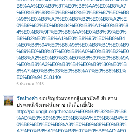
B8%AA%E0%B8%87%E0%B8%AA%E0%B8%A7
%E0%B9%88%E0%B8%B2%E0%B8%87%E0%B8
%96%E0%B8%A7%E0%B8%B2%E0%B8%A2%E
0%B9%82%E0%B8%84%E0%B8%A1%E0%B9%8
4%E0%B8%9F%E0%B8%AA%E0%B8%99%E0%
B8%B2%E0%B8%A1%E0%B8%95%E0%B8%B4
%E0%B8%94%E0%B8%95%E0%B8%B1%E0%B9
%89%E0%B8%87%E0%B8%A0%E0%B8%B2%E0
%B8%A2%E0%B9%83%E0%B8%99%E0%B8%9A
%E0%B8%A3%E0%B8%B4%E0%B9%80%E0%B
8%A7%E0%B8%93%E0%B8%A7%E0%B8%B1%
E0%B8%94.518140/
6 ธันวาคม 2013
วัดปางค่า
ขอเชิญร่วมทอดกฐินสามัคคี สืบสาน
ประเพณีฟังเทศน์มหาชาติเดือนยี่เป็ง
http://palungjit.org/threads/%E0%B8%82%E0%B8
%AD%E0%B9%80%E0%B8%8A%E0%B8%B4%E
0%B8%8D%E0%B8%A3%E0%B9%88%E0%B8%
A7%E0%B8%A1%E0%B8%97%E0%B8%AD%E0