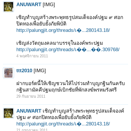
ANUWART
[IMG]
เชิญทำบุญสร้างพระพุทธรูปสมเด็จองค์ปฐม ๙ ศอก
ปิดทองเพื่อยับยั้งภัยพิบัติ
http://palungjit.org/threads/เ�...280143.18/
เชิญส่งวัตถุมงคลมาบรรจุในองค์พระปฐม
http://palungjit.org/threads/เ��...��.309768/
4 พฤศจิกายน 2011
ttt2010
[IMG]
ฝากบอร์ดนี้ให้เชิญชวนให้ไปร่วมทำบุญกฐินกันครับ
กฐินสามัคคีปฐมฤกษ์เบิกชัยที่พักสงฆ์พรหมรังศรี
29 กันยายน 2011
ANUWART
เชิญทำบุญสร้างพระพุทธรูปสมเด็จองค์
ปฐม ๙ ศอกปิดทองเพื่อยับยั้งภัยพิบัติ
http://palungjit.org/threads/เ�...280143.18/
21 กรกฎาคม 2011