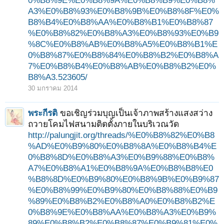
0%B8%9E%E0%B8%9A%E0%B8%B9%E0%B8%
A3%E0%B8%93%E0%B8%9B%E0%B8%8F%E0%
B8%B4%E0%B8%AA%E0%B8%B1%E0%B8%87
%E0%B8%82%E0%B8%A3%E0%B8%93%E0%B9
%8C%E0%B8%AB%E0%B8%A5%E0%B8%B1%E
0%B8%87%E0%B8%84%E0%B8%B2%E0%B8%A
7%E0%B8%B4%E0%B8%AB%E0%B8%B2%E0%
B8%A3.523605/
30 มกราคม 2014
พระกีรติ
ขอเชิญร่วมบุญเป็นเจ้าภาพสร้างแสงสว่าง
ถวายโคมไฟสนามติดตั้งภายในบริเวณวัด
http://palungjit.org/threads/%E0%B8%82%E0%B8
%AD%E0%B9%80%E0%B8%8A%E0%B8%B4%E
0%B8%8D%E0%B8%A3%E0%B9%88%E0%B8%
A7%E0%B8%A1%E0%B8%9A%E0%B8%B8%E0
%B8%8D%E0%B9%80%E0%B8%9B%E0%B9%87
%E0%B8%99%E0%B9%80%E0%B8%88%E0%B9
%89%E0%B8%B2%E0%B8%A0%E0%B8%B2%E
0%B8%9E%E0%B8%AA%E0%B8%A3%E0%B9%
89%E0%B8%B2%E0%B8%87%E0%B9%81%E0%