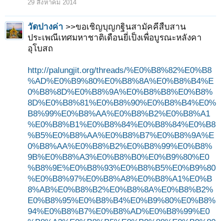
29 สิงหาคม 2014
วัดปางค่า
>>ขอเชิญบุญกฐินสามัคคีสืบสาน
ประเพณีเทศมหาชาติเดือนยี่เป็งเพื่อบูรณะหลังคา
อุโบสถ
http://palungjit.org/threads/%E0%B8%82%E0%B8
%AD%E0%B9%80%E0%B8%8A%E0%B8%B4%E
0%B8%8D%E0%B8%9A%E0%B8%B8%E0%B8%
8D%E0%B8%81%E0%B8%90%E0%B8%B4%E0%
B8%99%E0%B8%AA%E0%B8%B2%E0%B8%A1
%E0%B8%B1%E0%B8%84%E0%B8%84%E0%B8
%B5%E0%B8%AA%E0%B8%B7%E0%B8%9A%E
0%B8%AA%E0%B8%B2%E0%B8%99%E0%B8%
9B%E0%B8%A3%E0%B8%B0%E0%B9%80%E0
%B8%9E%E0%B8%93%E0%B8%B5%E0%B9%80
%E0%B8%97%E0%B8%A8%E0%B8%A1%E0%B
8%AB%E0%B8%B2%E0%B8%8A%E0%B8%B2%
E0%B8%95%E0%B8%B4%E0%B9%80%E0%B8%
94%E0%B8%B7%E0%B8%AD%E0%B8%99%E0