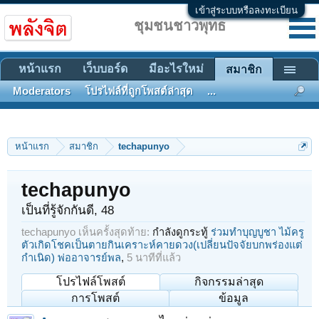
เข้าสู่ระบบหรือลงทะเบียน
ชุมชนชาวพุทธ
หน้าแรก
เว็บบอร์ด
มีอะไรใหม่
สมาชิก
Moderators
โปรไฟล์ที่ถูกโพสต์ล่าสุด
...
หน้าแรก
สมาชิก
techapunyo
techapunyo
เป็นที่รู้จักกันดี
, 48
techapunyo เห็นครั้งสุดท้าย:
กำลังดูกระทู้
ร่วมทำบุญบูชา ไม้ครู
ตัวเกิดโชคเป็นตายกินเคราะห์คายดวง(เปลี่ยนปัจจัยบกพร่องแต่
กำเนิด) พ่ออาจารย์พล
,
5 นาทีที่แล้ว
โปรไฟล์โพสต์
กิจกรรมล่าสุด
การโพสต์
ข้อมูล