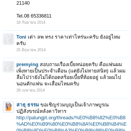
21140
Tel.08 65336811
18 กันยายน 2014
Toni
เต่า ลพ ทรง ราคาเท่าไหร่นะครับ ยังอยู่ไหม
ครับ
25 มิถุนายน 2014
premying
สอบถามเรื่องเบี้ยหน่อยครับ คือแฟนผม
เพิ่งหายเป็นประจำเดือน (แต่ยังไม่หายสนิท) แล้วผม
ลืมไปว่ายังไม่ได้ถอดสร้อยเบี้ยที่ห้อยอยู่ แล้วผมไป
นอนตักแฟน จะเสื่อมไหมครับ
28 เมษายน 2014
สาธุ ธรรม
ขอเชิญร่วมบุญเป็นเจ้าภาพบูรณ
ปฏิสังขรณ์หลังคาวิหาร
http://palungjit.org/threads/%E0%B8%82%E0%B8
%AD%E0%B9%80%E0%B8%8A%E0%B8%B4%E
0%B8%8D%E0%B8%A3%E0%B9%88%E0%B8%