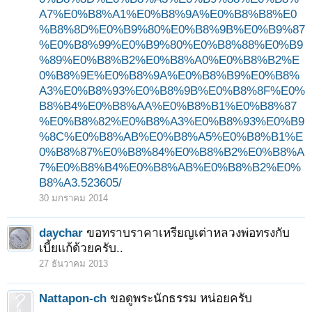
A7%E0%B8%A1%E0%B8%9A%E0%B8%B8%E0
%B8%8D%E0%B9%80%E0%B8%9B%E0%B9%87
%E0%B8%99%E0%B9%80%E0%B8%88%E0%B9
1
2
3
4
5
6
ถัดไป >
%89%E0%B8%B2%E0%B8%A0%E0%B8%B2%E
0%B8%9E%E0%B8%9A%E0%B8%B9%E0%B8%
A3%E0%B8%93%E0%B8%9B%E0%B8%8F%E0%
B8%B4%E0%B8%AA%E0%B8%B1%E0%B8%87
%E0%B8%82%E0%B8%A3%E0%B8%93%E0%B9
%8C%E0%B8%AB%E0%B8%A5%E0%B8%B1%E
0%B8%87%E0%B8%84%E0%B8%B2%E0%B8%A
7%E0%B8%B4%E0%B8%AB%E0%B8%B2%E0%
B8%A3.523605/
30 มกราคม 2014
daychar
ขอทราบราคาเหรียญเต่าหลวงพ่อทรงกับ
เบี้ยแก้ด้วยครับ..
27 ธันวาคม 2013
Nattapon-ch
ขอดูพระนักธรรม หน่อยครับ