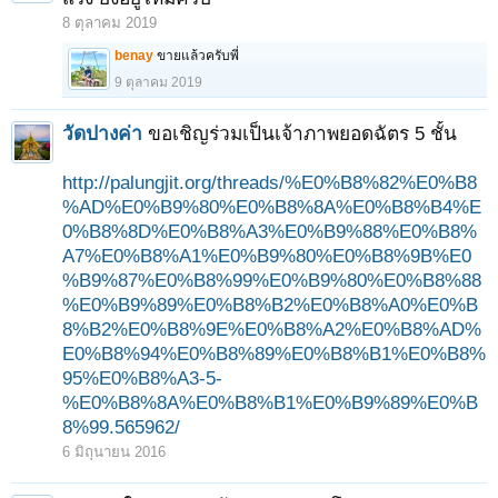
8 ตุลาคม 2019
benay
ขายแล้วครับพี่
9 ตุลาคม 2019
วัดปางค่า
ขอเชิญร่วมเป็นเจ้าภาพยอดฉัตร 5 ชั้น
http://palungjit.org/threads/%E0%B8%82%E0%B8
%AD%E0%B9%80%E0%B8%8A%E0%B8%B4%E
0%B8%8D%E0%B8%A3%E0%B9%88%E0%B8%
A7%E0%B8%A1%E0%B9%80%E0%B8%9B%E0
%B9%87%E0%B8%99%E0%B9%80%E0%B8%88
%E0%B9%89%E0%B8%B2%E0%B8%A0%E0%B
8%B2%E0%B8%9E%E0%B8%A2%E0%B8%AD%
E0%B8%94%E0%B8%89%E0%B8%B1%E0%B8%
95%E0%B8%A3-5-
%E0%B8%8A%E0%B8%B1%E0%B9%89%E0%B
8%99.565962/
6 มิถุนายน 2016