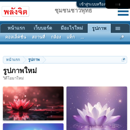
เข้าสู่ระบบหรือลงทะเบียน
ชุมชนชาวพุทธ
หน้าแรก
เว็บบอร์ด
มีอะไรใหม่
รูปภาพ
คอลเล็คชั่น
สถานที่
กล้อง
แท็ก
...
หน้าแรก
รูปภาพ
รูปภาพใหม่
วิดีโอมาใหม่