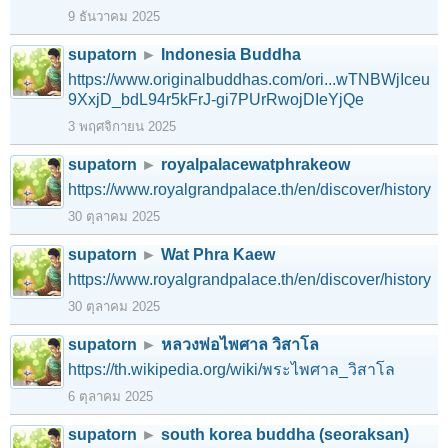
9 ธันวาคม 2025
supatorn
►
Indonesia Buddha
https://www.originalbuddhas.com/ori...wTNBWjIceu
9XxjD_bdL94r5kFrJ-gi7PUrRwojDIeYjQe
3 พฤศจิกายน 2025
supatorn
►
royalpalacewatphrakeow
https://www.royalgrandpalace.th/en/discover/history
30 ตุลาคม 2025
supatorn
►
Wat Phra Kaew
https://www.royalgrandpalace.th/en/discover/history
30 ตุลาคม 2025
supatorn
►
หลวงพ่อไพศาล วิสาโล
https://th.wikipedia.org/wiki/พระไพศาล_วิสาโล
6 ตุลาคม 2025
supatorn
►
south korea buddha (seoraksan)