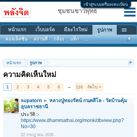
เข้าสู่ระบบหรือลงทะเบียน
ชุมชนชาวพุทธ
หน้าแรก
เว็บบอร์ด
มีอะไรใหม่
รูปภาพ
คอลเล็คชั่น
สถานที่
กล้อง
แท็ก
...
1
2
3
4
5
6
→
116
ถัดไป >
หน้าแรก
รูปภาพ
ความคิดเห็นใหม่
supatorn
►
หลวงปู่ทองรัตน์ กนฺตสีโล - วัดบ้านคุ้ม
อุบลราชธานี
ประวัติ :-
https://www.dhammathai.org/monk/dbview.php?
No=30
22 กรกฎาคม 2026