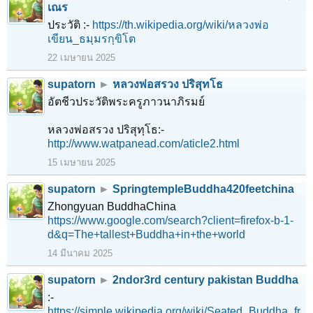
เณร
ประวัติ :-
https://th.wikipedia.org/wiki/หลวงพ่อ
เขียน_ธมฺมรกฺขิโต
22 เมษายน 2025
supatorn
►
หลวงพ่อสรวง ปริสุทโธ
อัตชีวประวัติพระครูภาวนาภิรมย์
หลวงพ่อสรวง ปริสุทฺโธ:-
http://www.watpanead.com/aticle2.html
15 เมษายน 2025
supatorn
►
SpringtempleBuddha420feetchina
Zhongyuan BuddhaChina
https://www.google.com/search?client=firefox-b-1-
d&q=The+tallest+Buddha+in+the+world
14 มีนาคม 2025
supatorn
►
2ndor3rd century pakistan Buddha
:-
https://simple.wikipedia.org/wiki/Seated_Buddha_fr