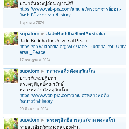
ประวัติหลวงปู่อ่อน ญาณสิริ
https://www.web-pra.com/amulet/พระอาจารย์อ่อน-
วัดป่านิโครธาราม/history
1 ตุลาคม 2024
supatorn
►
JadeBuddha8feetAustralia
Jade Buddha for Universal Peace
https://en.wikipedia.org/wiki/Jade_Buddha_for_Univ
ersal_Peace
17 กรกฎาคม 2024
supatorn
►
หลวงพ่อดิ่ง คังคสุวัณโณ
ประวัติและปฏิปทา
พระครูพิบูลย์คณารักษ์
หลวงพ่อดิ่ง คังคสุวัณโณ
https://www.web-pra.com/amulet/หลวงพ่อดิ่ง-
วัดบางวัว/history
20 มิถุนายน 2024
supatorn
►
พระครูสิทธิสารคุณ (จาด คงฺคสโร)
รายละเอียดวัตถุมงคลของท่าน