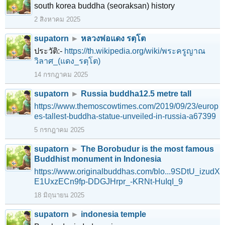
south korea buddha (seoraksan) history
2 สิงหาคม 2025
supatorn
►
หลวงพ่อแดง รตฺโต
ประวัติ:-
https://th.wikipedia.org/wiki/พระครูญาณ
วิลาศ_(แดง_รตฺโต)
14 กรกฎาคม 2025
supatorn
►
Russia buddha12.5 metre tall
https://www.themoscowtimes.com/2019/09/23/europ
es-tallest-buddha-statue-unveiled-in-russia-a67399
5 กรกฎาคม 2025
supatorn
►
The Borobudur is the most famous
Buddhist monument in Indonesia
https://www.originalbuddhas.com/blo...9SDtU_izudX
E1UxzECn9fp-DDGJHrpr_-KRNt-HuIqI_9
18 มิถุนายน 2025
supatorn
►
indonesia temple