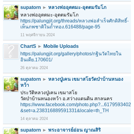
supatorn
►
หลวงพ่ออุตตมะ-อุตตมรัมโภ
หลวงพ่ออุตตมะ-อุตตมรัมโภ
https://palungjit.org/threads/หลวงพ่อสำเร็จศักดิสิทธิ์-
เห็นภพชาติในถ้ำทอง.616488/page-95
11 พฤศจิกายน 2024
ChartS
►
Mobile Uploads
https://palungjit.org/gallery/photos/กฐินวัดไทยใน
อินเดีย.170601/
26 ตุลาคม 2024
supatorn
►
หลวงปู่เคน เขมาสโยวัดป่าบ้านหนอง
หว้า
ประวัติหลวงปู่เคน เขมาสโย
วัดป่าบ้านหนองหว้า อ.สว่างแดนดิน สกลนคร
https://www.facebook.com/photo.php?...6179593402
&set=a.238316889591331&locale=th_TH
14 ตุลาคม 2024
1
2
3
4
5
6
→
116
ถัดไป >
supatorn
►
พระอาจารย์อ่อน ญาณสิริ