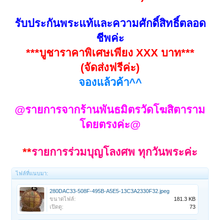
รับประกันพระแท้และความศักดิ์สิทธิ์ตลอด
ชีพค่ะ
***บูชาราคาพิเศษเพียง XXX บาท***
(จัดส่งฟรีค่ะ)
จองแล้วค้า^^
@รายการจากร้านพันธมิตรวัดโฆสิตาราม
โดยตรงค่ะ@
**
รายการร่วมบุญโลงศพ ทุกวันพระค่ะ
ไฟล์ที่แนบมา:
280DAC33-508F-495B-A5E5-13C3A2330F32.jpeg
ขนาดไฟล์:
181.3 KB
เปิดดู:
73