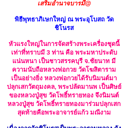
เหตุการณ์เหล่านั้นกับศิษย์ด้วย
เสริมอำนาจบารมี@
พิธีพุทธาภิเษกใหญ่ ณ พระอุโบสถ วัด
แต่สำคัญว่าศิษย์ต้องนึกถึงและเชื่อมั่น
ชิโนรส
อย่างที่สุด เรียกว่าศรัทธามาปาฏิหาริย์
เกิดอย่าได้ลังเล
หัวแรงใหญ่ในการจัดสร้างพระเครื่องชุดนี้
พระเนื้อดินเป็นพระที่หลวงพ่อตั้งใจสร้าง
เท่าที่ทราบมี 3 ท่าน คือ พระมหาประดับ
เสกอย่างสุดภูมิ
แน่นหนา เป็นชาวสรรคบุรี จ.ชัยนาท มี
@พุทธคุณของพระรอด@
ความนับถือหลวงพ่อกวย วัดโฆสิตาราม
เป็นสุดยอดแห่งมหาอุต กันภัย
เป็นอย่างยิ่ง หลวงพ่อกวยได้รับนิมนต์มา
แคล้วคลาด คงกระพันชาตรี กันภูต กัน
ปลุกเสกวัตถุมงคล, พระปลัดมานพ เป็นศิษย์
พราย กันคุณไสย คุณผีคุณคน มนต์ดำ
ของหลวงปู่สุข วัดโพธิ์ทรายทอง จึงนิมนต์
อำนาจมืด ป้องกันอำนาจลึกลับได้ อีกทั้ง
หลวงปู่สุข วัดโพธิ์ทรายทองมาร่วมปลุกเสก
มนต์พระกาฬสะท้อนกลับสิ่งไม่ดีทั้งหลาย
สุดท้ายคือพระอาจารย์แก้ว มณีงาม
***
องค์นี้สภาพสวยมากๆค่ะ เนื้อดินแดง