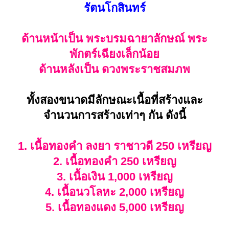
รัตนโกสินทร์
มีนาคม พ.ศ.๒๕๖๓ ณ วัดรัตนชัย (จีน)
ด้านหน้าเป็น พระบรมฉายาลักษณ์ พระ
***
พระปรกใบมะขาม ซึ่งมีคติความเชื่อ
พักตร์เฉียงเล็กน้อย
กันว่า
ด้านหลังเป็น ดวงพระราชสมภพ
ทรงพุทธานุภาพพุทธคุณสูงส่ง จนเป็นที่
กล่าวขานในวงการพระเครื่องว่า พระ
ทั้งสองขนาดมีลักษณะเนื้อที่สร้างและ
ปรกใบมะขามมีพุทธคุณสูงส่งจิ๋วแต่แจ๋ว
จำนวนการสร้างเท่าๆ กัน ดังนี้
และเป็นที่นิยมแสวงหากันมากในปัจจุบัน
นี้
1. เนื้อทองคำ ลงยา ราชาวดี 250 เหรียญ
พุทธคุณ
เด่นด้านแคล้วคลาด
2. เนื้อทองคำ 250 เหรียญ
คงกระพันชาตรี มหาอำนาจเมตตาบารมี
3. เนื้อเงิน 1,000 เหรียญ
มหาเศรษฐี
4. เนื้อนวโลหะ 2,000 เหรียญ
***
เป็นรุ่นที่ผ่านพิธีปลุกเสกถึง 3 วาระค่ะ
5. เนื้อทองแดง 5,000 เหรียญ
อีกทั้งรวมสุดยอดพระเกจิอาจารย์