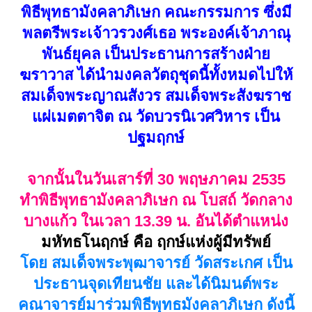
มากมายร่วมพิธี อีกทั้งอัญเชิญดวง
พิธีพุทธามังคลาภิเษก คณะกรรมการ ซึ่งมี
วิญญาณพระวิญญาณหลวงพ่อกวย และ
พลตรีพระเจ้าวรวงศ์เธอ พระองค์เจ้าภาณุ
หลวงปู่สี ร่วมในพิธี ยังความศักดิ์สิทธิ์
พันธ์ยุคล เป็นประธานการสร้างฝ่าย
มากๆค่ะ
ฆราวาส ได้นำมงคลวัตถุชุดนี้ทั้งหมดไปให้
สมเด็จพระญาณสังวร สมเด็จพระสังฆราช
***เป็นวัตถุมงคลรุ่นประสบการณ์
แผ่เมตตาจิต ณ วัดบวรนิเวศวิหาร เป็น
แคล้วคลาด รอดตายจากอุบัติเหตุร้าย
ปฐมฤกษ์
แรง และประสบการณ์ด้านเงินทองค่ะ***
.....มึงจะเป็น ลูกหลานใคร ไม่สำคัญ
จากนั้นในวันเสาร์ที่ 30 พฤษภาคม 2535
เป็นลูกศิษย์ กูนั้น สำคัญกว่า
ทำพิธีพุทธามังคลาภิเษก ณ โบสถ์ วัดกลาง
กูจะฝึก อบรม บ่มวิชา
บางแก้ว ในเวลา 13.39 น. อันได้ตำแหน่ง
วันข้างหน้า เพื่อให้ มึงได้ดี…
มหัทธโนฤกษ์ คือ ฤกษ์แห่งผู้มีทรัพย์
“ขอศิษย์ทั้งหลาย จงอย่าอด อย่าอยาก
โดย สมเด็จพระพุฒาจารย์ วัดสระเกศ เป็น
อย่ายาก อย่าจน อย่าต่ำกว่าคน อย่า
ประธานจุดเทียนชัย และได้นิมนต์พระ
จนกว่าเขา”
คณาจารย์มาร่วมพิธีพุทธมังคลาภิเษก ดังนี้
“ ตราบใดกลิ่นธูปควันเทียนไม่จาง ผู้คน