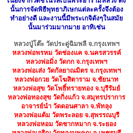
เนื่องจากวัดชิโนรสเป็นพระอารามหลวง ดัง
ยุคต้น เนื้อหาเก่าถึงยุค หายากและนิยม
นั้นการจัดพิธีพุทธาภิเษกแต่ละครั้งจึงต้อง
มากค่ะ
ทำอย่างดี และงานนี้มีพระเกจิดังๆในสมัย
@องค์นี้จากในพื้นที่จังหวัดชัยนาท
นั้นมาร่วมมากมาย อาทิเช่น
โดยตรงค่ะ@
หลวงปู่โต๊ะ วัดประดู่ฉิมพลี จ.กรุงเทพฯ
รับประกันพระแท้และความศักดิ์สิทธิ์
หลวงพ่อพรหม วัดช่องแค จ.นครสวรรค์
ตลอดชีพค่ะ
หลวงพ่อมิ่ง วัดกก จ.กรุงเทพฯ
บูชาราคาในตลาดพระหลักหลายๆพัน
หลวงพ่อเส่ง วัดกัลยาณมิตร จ.กรุงเทพฯ
บาทค่ะ
หลวงพ่อกวย วัดโฆสิตาราม จ.ชัยนาท
***บูชาราคาพิเศษเพียง 950 บาท***
หลวงพ่อสุข วัดโพธิ์ทรายทอง จ.บุรีรัมย์
(จัดส่งฟรีค่ะ)
หลวงพ่อทองสุข วัดกิ่งแก้ว จ.สมุทรปราการ
รายการร่วมบุญพระภิกษุอาพาธ ทุก
อาจารย์นำ วัดดอนศาลา จ.พัทลุง
วันพระค่ะ
หลวงพ่อแต้ม วัดพระลอย จ.สุพรรณบุรี
หลวงพ่อหอม วัดชากหมาก จ.ระยอง
หลวงพ่อเจริญ วัดทองนพคุณ จ.เพชรบุรี