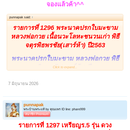
จองแล้วค้า^^
punnapak said:
↑
รายการที่ 1296 พระนาคปรกใบมะขาม
หลวงพ่อกวย เนื้อนวะโลหะชนวนเก่า พิธี
จตุรพิธพรชัย(เสาร์ห้า) ปี2563
พระนาคปรกใบมะขาม หลวงพ่อกวย พิธี
จตุรพิธพรชัย(เสาร์ห้า) ปี2563
Click to expand...
***เนื้อนวะโลหะชนวนเก่า***
7 มิถุนายน 2026
***จัดสร้างเพียง 5,555 องค์***
พร้อมตอกโค้ด ตอกหมายเลขกำกับ
punnapak
พระบ้านพระแท้ by คุณแพร ID line: phare999
สมาชิก Premium
วัดรัตนชัย(จีน) พระนครศรีอยุธยา
มหาพิธีพุทธาภิเษก
รายการที่ 1297 เหรียญร.5 รุ่น ดวง