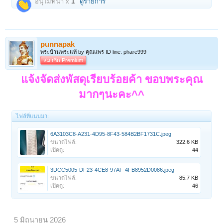
อนุโมทนา x
1
ดูรายการ
วิเศษ ตามสูตรของท่านเองในการดำเนิน
การจัดสร้างและทำการปลุกเสก
punnapak
พิมพ์นี้จัดเป็นพระยุคแรกๆ ที่หลวงพ่อ
พระบ้านพระแท้ by คุณแพร ID line: phare999
กวยสร้าง โดยหลวงพ่อนำดินจากบ่อน้ำ
สมาชิก Premium
ศักดิ์สิทธ์ในวัดมากดพิมพ์ ล้อพระกรุที่
แจ้งจัดส่งพัสดุเรียบร้อยค้า ขอบพระคุณ
มีชื่อเสียงในยุคนั้น เช่น พระรอด พระคง
มากๆนะคะ^^
พระสรรค์ พsะร่วง พระลีลา เป็นต้นค่ะ
ไฟล์ที่แนบมา:
@ปลุกเสกโดยหลวงพ่อกวยในยุคต้น
อย่างสุดภูมิของท่านค่ะ@
6A3103C8-A231-4D95-8F43-584B2BF1731C.jpeg
ขนาดไฟล์:
322.6 KB
เปิดดู:
44
จากอุปนิสัยส่วนตัวหลวงพ่อกวยท่านเป็น
3DCC5005-DF23-4CE8-97AF-4FB8952D0086.jpeg
ผู้คงแก่เรียน เที่ยวซอกซอนเสาะแสวงหา
ขนาดไฟล์:
85.7 KB
เปิดดู:
46
ครูบาอาจารย์ และท่านเป็นคนรู้จริง
ทำได้จริง
ท่านเป็นผู้ที่มีความมานะอดทนสูง รัก
5 มิถุนายน 2026