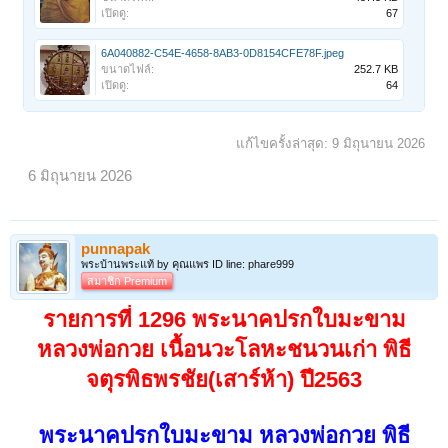
เปิดดู:
67
6A040882-C54E-4658-8AB3-0D8154CFE78F.jpeg
ขนาดไฟล์:
252.7 KB
เปิดดู:
64
แก้ไขครั้งล่าสุด:
9 มิถุนายน 2026
6 มิถุนายน 2026
punnapak
พระบ้านพระแท้ by คุณแพร ID line: phare999
สมาชิก Premium
รายการที่ 1296 พระนาคปรกใบมะขาม
หลวงพ่อกวย เนื้อนวะโลหะชนวนเก่า พิธี
จตุรพิธพรชัย(เสาร์ห้า) ปี2563
พระนาคปรกใบมะขาม หลวงพ่อกวย พิธี