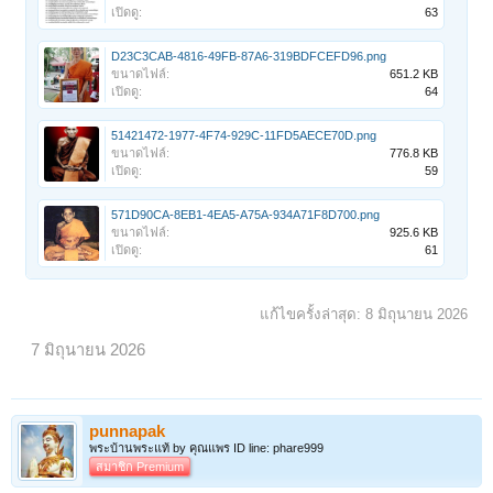
เปิดดู:
63
D23C3CAB-4816-49FB-87A6-319BDFCEFD96.png
ขนาดไฟล์:
651.2 KB
เปิดดู:
64
51421472-1977-4F74-929C-11FD5AECE70D.png
ขนาดไฟล์:
776.8 KB
เปิดดู:
59
571D90CA-8EB1-4EA5-A75A-934A71F8D700.png
ขนาดไฟล์:
925.6 KB
เปิดดู:
61
แก้ไขครั้งล่าสุด:
8 มิถุนายน 2026
7 มิถุนายน 2026
punnapak
พระบ้านพระแท้ by คุณแพร ID line: phare999
สมาชิก Premium