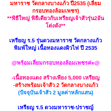
วาระที่ ๑
หลวงพ่อเล็ก วัดท่าขนุน
มหาราช วัดกลางบางแก้ว ปี2535 (เลี่ยม
ประธานฝ่ายสงฆ์ในพิธีบวงสรวงดวง
กรอบทองล้อมเพชร)
วิญญาณหลวงพ่อกวย ณ.ปริมณฑลพิธี
**พิธีใหญ่ พิธีเดียวกับเหรียญเจ้าสัวรุ่น2อัน
หน้ามณฑปประดิษฐานรูปหล่อเหมือน
โด่งดัง**
หลวงพ่อกวย วัดโฆษิตาราม จ.ชัยนาท
ในวันพฤหัสบดีที่ ๕ มีนาคม ๒๕๖๓ เวลา
เหรียญ ร.5 รุ่นดวงมหาราช วัดกลางแก้ว
๐๙.๐๙ น.
พิมพ์ใหญ่ เนื้อทองแดงผิวไฟ ปี 2535
วาระที่ ๒
พิธีบวงสรวงดวงวิญญาณหลวง
@พร้อมเลี่ยมกรอบทองล้อมเพชรค่ะ@
ปู่สี ฉนฺทสิริ
ณ ปริมณฑลพิธีหน้ามณฑปประดิษฐาน
-เนื้อทองแดง สร้างเพียง 5,000 เหรียญ
สรีระสังขารหลวงปู่สี วัดเขาถ้ำบุญนา
-
สร้างพร้อมเจ้าสัว 2 วัดกลางบางแก้ว
คอ.ตาคลี จ.นครสวรรค์ ในวันพฤหัสบดีที่
(ปัจจุบันเจ้าสัว 2 มูลค่าหลักแสน)
๑๒ มีนาคม พ.ศ.๒๕๖๓ เวลา ๙.๕๙ น.
วาระที่ ๓.
พิธีพุทธาภิเษก วัตถุมงคล รุ่น
เหรียญ ร.5 ดวงมหาราช-ปราชญ์
จตุรพิธพรชัย เสาร์๕ เมื่อวันเสาร์ที่ ๒๘