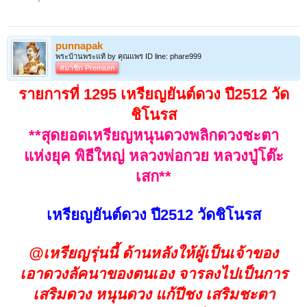
และห่วงใยลูกศิษย์ดังลูกในไส้ของตนเอง
จากคุณสมบัตินี้ทำให้ท่านสร้างของได้
punnapak
วิเศษอัศจรรย์อันมาจากพื้นฐานของ
พระบ้านพระแท้ by คุณแพร ID line: phare999
สมาชิก Premium
ความรัก
รายการที่ 1295 เหรียญยันต์ดวง ปี2512 วัด
ชิโนรส
**ประหนึ่งพ่อได้มอบมรดกสำคัญให้กับ
**สุดยอดเหรียญหนุนดวงพลิกดวงชะตา
ลูก**
แห่งยุค พิธีใหญ่ หลวงพ่อกวย หลวงปู่โต๊ะ
นี่เองจึงขอจัดว่าสิ่งที่ท่านสร้างนั้นแสน
เสก**
วิเศษ เพราะท่านแยกปราณตนเองถ่ายลง
ในวัตถุมงคลด้วย
เหรียญยันต์ดวง ปี2512 วัดชิโนรส
เมื่อศิษย์ท่านไปเกิดเป็นอะไรห่างไกลแค่
@เหรียญรุ่นนี้ ด้านหลังให้ผู้เป็นเจ้าของ
ไหนท่านก็รู้ได้ และสามารถช่วยได้จริง
เอาดวงลัคนาของตนเอง จารลงไปเป็นการ
ประหนึ่งท่านอยู่ ณ ที่แห่งนั้นเผชิญ
เสริมดวง หนุนดวง แก้ปีชง เสริมชะตา