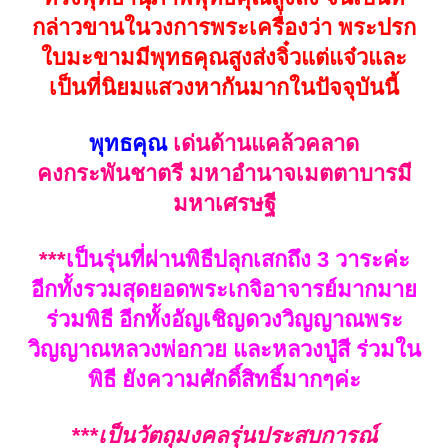
กล่าวขานในวงการพระเครื่องว่า พระปรก
ใบมะขามมีพุทธคุณสูงส่งจิ๋วแต่แจ๋วและ
เป็นที่นิยมแสวงหากันมากในปัจจุบันนี้
พุทธคุณ
เด่นด้านแคล้วคลาด
คงกระพันชาตรี มหาอำนาจเมตตาบารมี
มหาเศรษฐี
***
เป็นรุ่นที่ผ่านพิธีปลุกเสกถึง 3 วาระค่ะ
อีกทั้งรวมสุดยอดพระเกจิอาจารย์มากมาย
ร่วมพิธี อีกทั้งอัญเชิญดวงวิญญาณพระ
วิญญาณหลวงพ่อกวย และหลวงปู่สี ร่วมใน
พิธี ยังความศักดิ์สิทธิ์มากๆค่ะ
***เป็นวัตถุมงคลรุ่นประสบการณ์