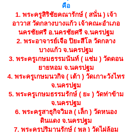
คือ
ยังกราบไหว้ระลึกถึง กูจะคอยคุ้มครอง
1. พระครูสิริชัยคณารักษ์ ( สนั่น ) เจ้า
รักษา ไม่ว่าพวกมึงตาย แล้วเกิดอีกกี่ครั้ง
อาวาส วัดกลางบางแก้ว เจ้าคณะอำเภอ
กูก็ยังอยู่วัดบ้านแคช่วยพวกมึงตลอดไป ”
นครชัยศรี อ.นครชัยศรี จ.นครปฐม
“ของของข้าทุกชิ้นมีเจ้าของ”
2. พระอาจารย์เจือ ปิยะสีโล วัดกลาง
อมตะวาจา หลวงพ่อกวย
บางแก้ว จ.นครปฐม
พระอภิญญาจารย์จอมขมังเวทย์ เจ้าแห่ง
3. พระครูเกษมธรรมนันท์ ( แช่ม ) วัดดอน
มนต์มหากาฬ
ยายหอม จ.นครปฐม
ฉายาท่าน คือ ผู้วิเศษแห่งเมืองสรรค์
4. พระครูเกษมนวกิจ ( เต้า ) วัดเกาะวังไทร
จ.นครปฐม
5. พระครูเกษมธรรมรักษ์ ( ยะ ) วัดท่าข้าม
รับประกันพระแท้และความศักดิ์สิทธิ์
จ.นครปฐม
ตลอดชีพค่ะ
6. พระครูสาธุกิจวิมล ( เล็ก ) วัดหนอง
***บูชาราคาพิเศษเพียง 550 บาท***
ดินแดง จ.นครปฐม
(จัดส่งฟรีค่ะ)
7. พระครูปุริมานุรักษ์ ( พูล ) วัดไผ่ล้อม