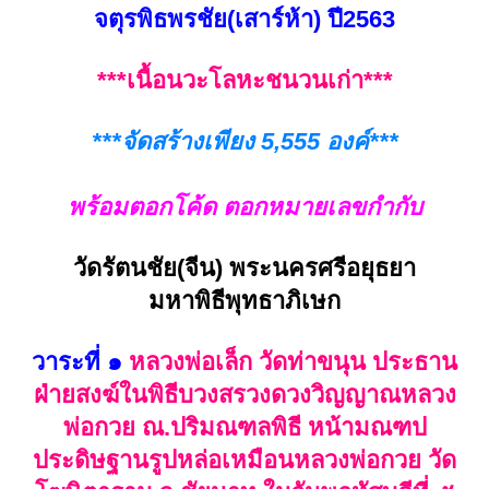
จตุรพิธพรชัย(เสาร์ห้า) ปี2563
***เนื้อนวะโลหะชนวนเก่า***
***จัดสร้างเพียง 5,555 องค์***
พร้อมตอกโค้ด ตอกหมายเลขกำกับ
วัดรัตนชัย(จีน) พระนครศรีอยุธยา
มหาพิธีพุทธาภิเษก
วาระที่ ๑
หลวงพ่อเล็ก วัดท่าขนุน ประธาน
ฝ่ายสงฆ์ในพิธีบวงสรวงดวงวิญญาณหลวง
พ่อกวย ณ.ปริมณฑลพิธี หน้ามณฑป
ประดิษฐานรูปหล่อเหมือนหลวงพ่อกวย วัด