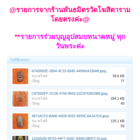
@รายการจากร้านพันธมิตรวัดโฆสิตาราม
โดยตรงค่ะ@
**
รายการร่วมบุญอุปสมบทนาคหมู่ ทุก
วันพระค่ะ
ไฟล์ที่แนบมา:
A74D892E-1B94-4C33-8945-4499404190A8.jpeg
ขนาดไฟล์:
39.6 KB
เปิดดู:
77
C8755DFF-2C08-4758-9942-01E2F92B33B8.jpeg
ขนาดไฟล์:
294.1 KB
เปิดดู:
45
4871ACF0-BA86-46D8-8292-4E94CAA1A7D4.jpeg
ขนาดไฟล์:
125.1 KB
เปิดดู:
59
1220A200-EF53-44F7-A33C-84A513B47C15.png