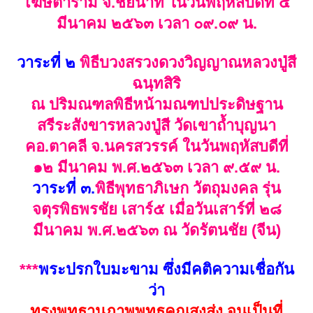
โฆษิตาราม จ.ชัยนาท ในวันพฤหัสบดีที่ ๕
มีนาคม ๒๕๖๓ เวลา ๐๙.๐๙ น.
วาระที่ ๒
พิธีบวงสรวงดวงวิญญาณหลวงปู่สี
ฉนฺทสิริ
ณ ปริมณฑลพิธีหน้ามณฑปประดิษฐาน
สรีระสังขารหลวงปู่สี วัดเขาถ้ำบุญนา
คอ.ตาคลี จ.นครสวรรค์ ในวันพฤหัสบดีที่
๑๒ มีนาคม พ.ศ.๒๕๖๓ เวลา ๙.๕๙ น.
วาระที่ ๓.
พิธีพุทธาภิเษก วัตถุมงคล รุ่น
จตุรพิธพรชัย เสาร์๕ เมื่อวันเสาร์ที่ ๒๘
มีนาคม พ.ศ.๒๕๖๓ ณ วัดรัตนชัย (จีน)
***
พระปรกใบมะขาม ซึ่งมีคติความเชื่อกัน
ว่า
ทรงพุทธานุภาพพุทธคุณสูงส่ง จนเป็นที่