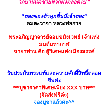
วัดบ้านแคช่วยพวกมึงตลอดไป ”
“ของของข้าทุกชิ้นมีเจ้าของ”
อมตะวาจา หลวงพ่อกวย
พระอภิญญาจารย์จอมขมังเวทย์ เจ้าแห่ง
มนต์มหากาฬ
ฉายาท่าน คือ ผู้วิเศษแห่งเมืองสรรค์
รับประกันพระแท้และความศักดิ์สิทธิ์ตลอด
ชีพค่ะ
***บูชาราคาพิเศษเพียง XXX บาท***
(จัดส่งฟรีค่ะ)
จองบูชาแล้วค่ะ^^