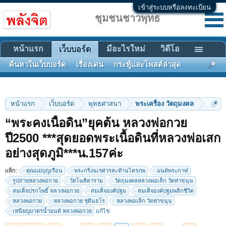
เข้าสู่ระบบหรือลงทะเบียน
ชุมชนชาวพุทธ
หน้าแรก
มีอะไรใหม่
วิดีโอ
เว็บบอร์ด
ค้นหาในเว็บบอร์ด
เรื่องเด่น
กระทู้และโพสต์ล่าสุด
หน้าแรก
เว็บบอร์ด
พุทธศาสนา
พระเครื่อง วัตถุมงคล
“พระคงเนื้อดิน”ยุคต้น หลวงพ่อกวย
ปี2500 ***สุดยอดพระเนื้อดินที่หลวงพ่อเสก
อย่างสุดภูมิ***น.157ค่ะ
< ย้อนกลับ
1
←
148
149
150
151
152
→
157
แท็ก:
คุณแม่บุญเรือน
พระกริ่งนเรศวรสะท้านไตรภพ
มนต์พระกาฬ
ถัดไป >
รูปถ่ายหลวงพ่อกวย
วัดโฆสิตาราม
วัตถุมงคลหลวงพ่อเล็ก วัดท่าขนุน
สมเด็จปรกโพธิ์ หลวงพ่อกวย
สมเด็จองค์ปฐม
สมเด็จองค์ปฐมพลิกชีวิต
หลวงพ่อกวย
หลวงพ่อกวย ชุตินธโร
หลวงพ่อเล็ก วัดท่าขนุน
เหนียญบาตรน้ำมนต์ หลวงพ่อกวย
แก้ไข