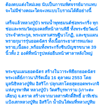
ต้องตบแต่งใหม่เลย นับเป็นการมหัศจรรย์มากแทบ
จะไม่มีช่างคณะใดจะเทแบบโบราณได้ดีอย่างนี้
เสร็จแล้วหลวงปู่บัว พรมน้ำพุทธมนต์ช่อพระกริ่ง ทุก
ช่อและพรมวัตถุมงคลที่หน้าลานพิธี ทั้งพระชัยวัฒน์
ประจำตระกูล, พระมหาเศรษฐีนวโกฏิ, และขุนแผน
พรายกุมารรุ่นยอดฉัตร ทั้งเนื้อกระยาสารทแก่ผง
พราย,เนื้อผง ,พร้อมทั้งพระกริ่งชินบัญชรขนาด 39
นิ้วทั้ง 2 องค์ที่หน้ารูปหล่อยืนหน้าศาลาหลังใหญ่
พระขุนแผนยอดฉัตร สร้างในวาระพิธียกยอดฉัตร
พระเจดีย์ภาวนาภิรัตเมื่อ 16 ตุลาคม 2553 โดย
มูลนิธิหลวงปู่ทิม อิสริโก ปลุกเสกโดยสุดยอดพระเกจิ
แห่งบูรพาทิศ หลวงปู่บัว วัดศรีบุรพาราม (เกาะตะ
เคียน) จ.ตราด สร้างจากมวลสารศักดิ์สิทธิ์ อาทิเช่น
แป้งเสกหลวงปู่ทิม อิสริโก น้ำมันใส่ผมที่หลวงปูทิม