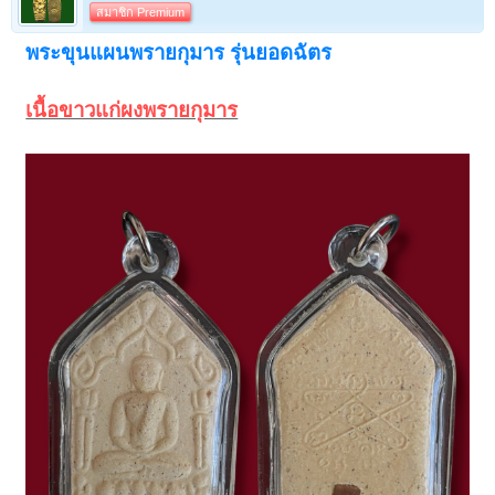
สมาชิก Premium
พระขุนแผนพรายกุมาร รุ่นยอดฉัตร
เนื้อขาวแก่ผงพรายกุมาร