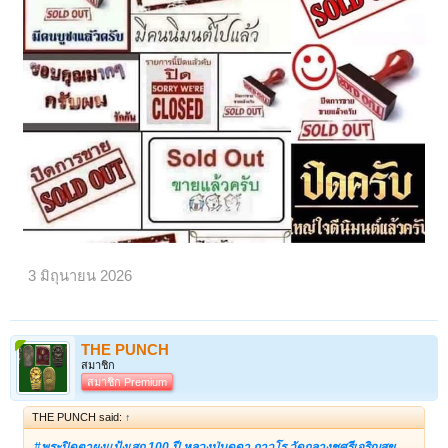
มวลสารศักดิ์สิทธิ์:
อิริยาบถและฉันน้ำชาประมาณ 30 นาที)
ในการสร้างพระชุดนี้ ปี 2499 มีการผสม ผงพระสมเด็จบางขุนพรหม
ก่อนแจกให้ผู้ร่วมทำบุญงานผูกพัทธสีมาอุโบสถวัดกระบกขึ้นผึ้ง
ที่แตกหัก ลงไปด้วยจำนวนมาก
ลดพิเศษที่ ปิด ครับ
เปิดดูไฟล์ 6674298
เปิดดูไฟล์ 6674299
เปิดดูไฟล์ 6674300
ผงวิเศษ 5 ประการ: ผสมผงพุทธคุณที่รวบรวมจากพระเกจิอาจารย์ชื่อ
ดังทั่วประเทศ ทำให้เนื้อมีความละเอียดและหนึกนุ่ม
พระเครื่องเหล่านี้สร้างเป็นที่ระลึกในงานสมโภชพระพุทโธภาสชินราชจอม
มุนี ซึ่งสร้างที่ วัดสัมพันธวงศ์ พระนคร แล้วอัญเชิญไปประดิษฐานเป็นพระ
ประธาน ณ วัดสารนาถธรรมราม อ.แกลง จ.ระยอง
พระ รุ่นนี้ อธิษฐานจิตโดยคุณแม่บุญเรือน วัดอาวุธ และ คณาจารย์หลาย
ท่านเช่น
3 มิถุนายน 2026
-ท่านพ่อลี วัดอโศการาม เป็นประธานฝ่ายสงฆ์
-หลวงปู่ฝั้น อาจาโร
THE PUNCH
-หลวงปู่ขาว วัดถ้ำกลองเพล
สมาชิก
สมาชิก Premium
-หลวงปู่ดุลย์ อตุโล วัดบูรพาราม
THE PUNCH said:
↑
-หลวงปู่โต๊ะ วัดประดู่ฉิมพลี
#พระปิดตาผงแป้งเสก 100 ปี หลวงปู่บุดดา ถาวโร วัดกลางชูศรีเจริญสุข