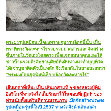
พระผงรูปเหมือนเนื้อผงพรายกุมารบล็อกนี้นั้น เป็น
พระที่ทางวัดละหารไร่รวบรวมมวลสารและจัดสร้าง
ขึ้นภายในวัดเองโดยตรง เพื่อแจกสมนาคุณและให้
ชาวบ้านรวมถึงศิษยานุศิษย์ที่เดินทางมาทำบุญที่วัด
ได้เช่าบูชาติดตัวเป็นหลัก จึงเรียกกันในสายสะสมว่า
"พระผงย้อนยุคพิมพ์เล็ก บล็อกวัดละหารไร่"
เส้นเกศาที่เห็น: เป็น เส้นเกศาแท้ ๆ ของหลวงปู่ทิม
อิสริโก ที่ทางวัดได้เก็บรักษาไว้ในผอบที่กุฏิเก่าของ
ท่านนับตั้งแต่วันที่ท่านมรณภาพ
เมื่อจัดสร้างพระผง
รูปเหมือนรุ่นนี้ในปี 2537 ทางวัดจึงนำเส้นเกศา