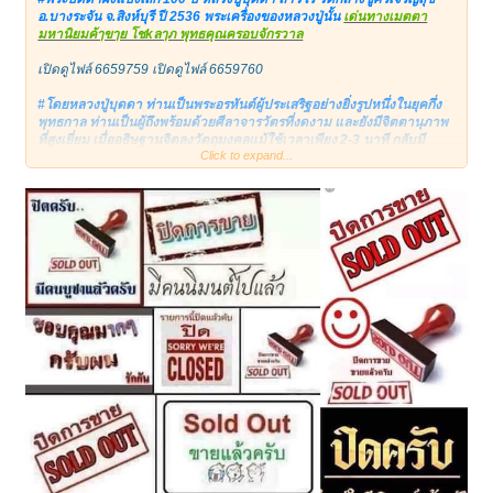
-หลวงพ่อสด วัดปากน้ำ
อ.บางระจัน จ.สิงห์บุรี ปี 2536 พระเครื่องของหลวงปู่นั้น
เด่นทางเมตตา
มหานิยมค้ๅขๅย โชkลๅภ พุทธคุณครอบจักรวาล
-หลวงพ่อเงินวัดดอนยายหอม
เปิดดูไฟล์ 6659759
เปิดดูไฟล์ 6659760
-หลวงพ่อโต วัดเขาบ่อทอง
#โดยหลวงปู่บุดดา ท่านเป็นพระอรหันต์ผู้ประเสริฐอย่างยิ่งรูปหนึ่งในยุคกึ่ง
-หลวง ปู่ทิม วัดละหารไร่
พุทธกาล ท่านเป็นผู้ถึงพร้อมด้วยศีลาจารวัตรที่งดงาม และยังมีจิตตานุภาพ
ที่สูงเยี่ยม เมื่ออธิษฐานจิตลงวัตถุมงคลแม้ใช้เวลาเพียง 2-3 นาที กลับมี
-หลวงปู่สิงห์ ขันตยาคโม
Click to expand...
พุทธคุณสูงส่งราวกับประกอบพิธีพุทธาภิเษกนับสิบครั้ง
ผงแป้งเสกของหลวงปู่ถือเป็นเอกลักษณ์ ที่หาใครเลียนแบบได้ยาก แป้งเสกข
โดย ทั้งหมดเพื่อจัดสร้างและสมโภชน์พระพุทโธภาสชิน ราชจอมมุนี ในขณะ
องท่านช่วยคนให้สมปรารถนามากมายทั้งเรื่องโรคภัยไข้เจ็บ การบนบาน
ที่คุณแม่บุญเรือนฯ เป็นประธานจัดสร้างและคุมงานเอง
อธิษฐานต่างๆ เมตตามหานิยม หรือแม้แต่ด้านคงกระพัuชๅตรี ก็มี
ประสบการณ์มาแล้วมากมาย
ปิดตาผงแป้งเสกองค์นี้ น่าสะสมบูชาเป็นอย่างยิ่ง ด้วยเหตุผลที่ว่าผู้มีวัตถุ
พุทธคุณ:
มงคลของพระอรหันต์ไว้กราบไหว้บูชา ย่อมประสบแต่ความเจริญทุกเมื่อ…
โดดเด่นด้าน เมตตามหานิยม มหาเสน่ห์ โชคลาภสูง และความ
แบ่งปันพิเศษที่ ปิด ครับ
สำเร็จ มักเรียกกันว่ารุ่น "มงคลมหาลาภ" เพราะเชื่อว่าผู้บูชาจะมี
ความมั่งคั่งและแคล้วคลาดจากอันตราย
เปิดดูไฟล์ 6659759
เปิดดูไฟล์ 6659760
คาถาที่ใช้ร่วมกัน: นิยมสวด
พระคาถาฉิมพลี (พระสิวลี)
ของคุณแม่
บุญเรือน เพื่อเสริมลาภสักการะ
ลดพิเศษที่ ปิด ครับ