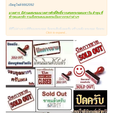
เปิดดูไฟล์ 6662092
มวลสาร: มีส่วนผสมของมวลสารศักดิ์สิทธิ์จากเศษพระรอดมหาวัน ลำพูน ที่
ชำรุดแตกหัก รวมถึงพระคงและพระเปิมจากกรุเก่าต่างๆ
พิธีไม่ต่างจากพิธีของพระรอด วัดพระสิงห์เลยครับ สร้างหลัง พระรอด วัดพระ
Click to expand...
สิงห์ 1 ปี แต่ใช้บล็อคเดียวกันกับวัดพระสิงห์ แต่ต่างกันแค่ วัดเฉลิมพระ
เกียรติ มีเลข ๕ แค่นั้นเองครับ....
พระรอด วัดชัยพระเกียรติ พิธีเสาร์๕ ก้นปั๊มเลข ๕ ปี ๒๔๙๗
คณาจารย์ที่ร่วมกันปลุกเสกมีมากมายหลายท่าน ประกอบด้วย
เจ้าคุณศรีสมโพธิ์ วัดสุทัศน์
เจ้าคุณศรีสุวรรณวิสุทธิ์ เจ้าคณะจังหวัดลำปาง
หลวงปุ่นาค วัดระฆัง
หลวงพ่อสด วัดปากน้ำ
หลวงพ่อเงิน วัดดอนยายหอม
ครูบาวัง วัดบ้านเด่น