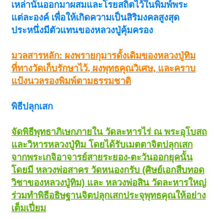
เหล่านั้นออกมาผสมและโรยสถิตไว้ในพิมพ์พระ
แต่ละองค์ เพื่อให้เกิดความเป็นสิริมงคลสูงสุด
ประหนึ่งมีตัวแทนของหลวงปู่คุ้มครอง
มวลสารหลัก: ผงพรายกุมารดั้งเดิมของหลวงปู่ทิม
ที่ทางวัดเก็บรักษาไว้, ผงพุทธคุณวิเศษ, และคราบ
แป้งนวลรองพิมพ์ตามธรรมชาติ
พิธีปลุกเสก
จัดพิธีพุทธาภิเษกภายใน วัดละหารไร่ ณ พระอุโบสถ
และวิหารหลวงปู่ทิม โดยได้รับเมตตาจิตปลุกเสก
จากพระเกจิอาจารย์สายระยอง-ตะวันออกยุคนั้น
โดยมี หลวงพ่อสาคร วัดหนองกรับ (ศิษย์เอกสืบทอด
วิชาของหลวงปู่ทิม) และ หลวงพ่อสิน วัดละหารใหญ่
ร่วมทำพิธีอธิษฐานจิตปลุกเสกประจุพุทธคุณให้อย่าง
เต็มเปี่ยม