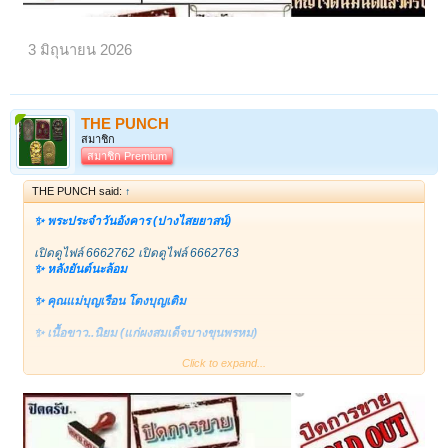
6.ผงดินมงคลของหลวงพ่อทาบ
7.ผงโยคีฮาเล็บ วัดสารนาถ อ.แกลง
3 มิถุนายน 2026
หลวงพ่อทาบปลุกเสกเดี่ยว 1 พรรษาเต็ม เมื่อใกล้งานผูกพัทธสีมาวัดกระบก
ขึ้นผึ้ง
THE PUNCH
สมาชิก
ปลุกเสกครั้งที่ 1 รายนามพระเกจิอาจารย์ที่นั่งปรกปลุกเสก ณ วัดกระบกขึ้น
สมาชิก Premium
ผึ้ง
THE PUNCH said:
↑
1.หลวงปู่ทิม อิสริโก วัดละหารไร่ รับนิมนต์เป็นประธานพิธี
✨ พระประจำวันอังคาร (ปางไสยยาสน์)
2.หลวงพ่อหอม วัดซากหมาก
เปิดดูไฟล์ 6662762
เปิดดูไฟล์ 6662763
✨ หลังยันต์นะล้อม
3.หลวงพ่อเย็น วัดบ้านแลง
✨ คุณแม่บุญเรือน โตงบุญเติม
4.หลวงพ่อลัด วัดหนองกระบอก
✨ เนื้อขาว..นิยม (แก่ผงสมเด็จบางขุนพรหม)
พระเกจิอาจารย์ได้เข้าสมาธินั่งปรกปลุกเสกตั้งแต่ 18.00 น. ถึงประมาณ
Click to expand...
✨ วัดสารนารถธรรมาราม ปี ๒๔๙๙
02.00 น. ของวันใหม่
✨ เลี่ยมกันน้ำอย่างดีพร้อมใช้
โดยเฉพาะเป็นครั้งแรกที่หลวงปู่ทิมอิสริโก รับนิมนต์มาปลุกเสกนอกวัดละ
หารไร่ และท่านได้นั่งปรกปลุกเสกรวดเดียว 8 ชั่วโมง โดยไม่หยุดพักฉันน้ำ
ชา (ปกติจะลั่นฆ้องทุก 2 ชั่วโมงเพื่อให้พระคุณเจ้าได้ถอนสมาธิพักผ่อน