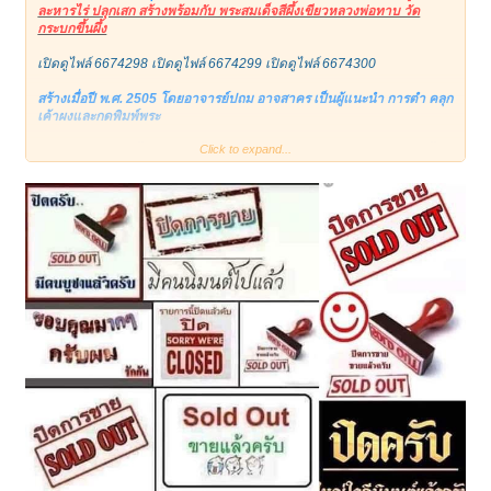
ละหารไร่ ปลุกเสก สร้างพร้อมกับ พระสมเด็จสีผึ้งเขียวหลวงพ่อทาบ วัด
กระบกขึ้นผึ้ง
เปิดดูไฟล์ 6674298
เปิดดูไฟล์ 6674299
เปิดดูไฟล์ 6674300
สร้างเมื่อปี พ.ศ. 2505 โดยอาจารย์ปถม อาจสาคร เป็นผู้แนะนำ การตำ คลุก
เค้าผงและกดพิมพ์พระ
Click to expand...
ลักษณะ เป็นพระเนื้อผงผสมสีผึ้งเขียว สีดำเข้ม พิมพ์ใหญ่และพิมพ์เล็ก มีทั้ง
แบบปิดทองคำเปลวด้านหน้าและไม่ปิด
พุทธคุณ อานุภาพสุดยอดด้านเสน่ห์เมตตามหานิยม คงกระพัน แคล้วคลาด
และโชคลาภค้าขาย
มวลสารส่วนผสม
1.ผงวิเศษเก่าของหลวงพ่อทาบ
2.สีผึ้งเขียวของหลวงพ่อทาบ
3.ผงปถมัง ผงอิทธิเจ ของอาจารย์ปถม อาจสาคร
4.ผงถ่านคัมภีร์ใบลานโบราณเก่าของหลวงพ่อทาบ
5.ผงวิเศษของหลวงพ่อบุญมี วัดโพธิสัมพันธ์ อ.ศรีราชา ชลบุรี