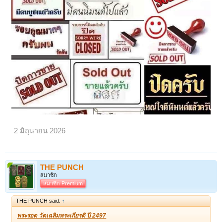
นะชาลีติ ฉิมพาลี จะมหาเถโร สุวรรณมามา โภชนะมามา วัตถุวัตถามามา
พลาพลังมามา โภคะมามา มหาลาโภมามา สัพเพชะนา พหุชะนา ภะวันตุเม
เนื้อผงมวลสารหลัก: ด้านหลังอุดด้วยเนื้อผงผสมอย่างเข้มข้น ประกอบด้วย
ผงพระพุทโธน้อยรุ่นแรก (ปี 2494) และผงมงคลมหาลาภ (ปี 2499) ของเก่า
ของคุณแม่บุญเรือนที่ทางวัดเก็บรักษาไว้
จุดกลางองค์พระ: มีการฝัง "นิลกาฬ" (พลอยนิลสีดำ) เด่นชัดอยู่ตรงกลาง ซึ่ง
เป็นหนึ่งในวัตถุอธิษฐานจิตที่ให้พุทธคุณด้านการปกป้องคุ้มครองและปัดเป่า
สิ่งไม่ดี
เศษทองและแร่: มีการโรย "ทรายเงินทรายทองอธิษฐานจิต" และเศษแร่
ประกายทองกระจายอยู่ทั่วเนื้อผง เป็นเคล็ดหนุนดวงชะตาและเรียกทรัwย์
2 มิถุนายน 2026
สุดยอดคาถาแห่งโภคทรัพย์ครับ ที่พิเศษคือ ด้านหลังองค์ล็อคเก็ตอุดผงพระ
พุทโธน้อย ผงมงคลมหาลาภฝังด้วยนิลกาฬ ซึ่งคือพลอยนิลครับและทรายเงิน
ทรายทองอธิษฐานจิตซึ่งคุณแม่บุญเรือนท่านได้ อธิษฐานจิตไว้ตอนที่ท่านยัง
ดำรงธาตุขันธ์อยู่ครับ
THE PUNCH
แบ่งปันพิเศษที่ ปิด ครับ
สมาชิก
สมาชิก Premium
เปิดดูไฟล์ 6671961
เปิดดูไฟล์ 6671962
เปิดดูไฟล์ 6671963
THE PUNCH said:
↑
พระรอด วัดเฉลิมพระเกียรติ ปี 2497