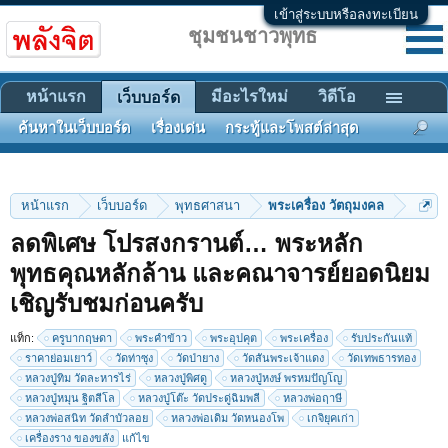
เข้าสู่ระบบหรือลงทะเบียน
ชุมชนชาวพุทธ
หน้าแรก
มีอะไรใหม่
วิดีโอ
เว็บบอร์ด
ค้นหาในเว็บบอร์ด
เรื่องเด่น
กระทู้และโพสต์ล่าสุด
หน้าแรก
เว็บบอร์ด
พุทธศาสนา
พระเครื่อง วัตถุมงคล
ลดพิเศษ โปรสงกรานต์… พระหลัก
พุทธคุณหลักล้าน และคณาจารย์ยอดนิยม
เชิญรับชมก่อนครับ
แท็ก:
ครูบากฤษดา
พระคำข้าว
พระอุปคุต
พระเครื่อง
รับประกันแท้
< ย้อนกลับ
1
←
98
99
100
101
102
→
110
ราคาย่อมเยาว์
วัดท่าซุง
วัดป่ายาง
วัดสันพระเจ้าแดง
วัดเทพธารทอง
ถัดไป >
หลวงปู่ทิม วัดละหารไร่
หลวงปู่พิศดู
หลวงปู่หงษ์ พรหมปัญโญ
หลวงปู่หมุน ฐิตสีโล
หลวงปู่โต๊ะ วัดประดู่ฉิมพลี
หลวงพ่อฤาษี
หลวงพ่อสนิท วัดลำบัวลอย
หลวงพ่อเดิม วัดหนองโพ
เกจิยุคเก่า
เครื่องราง ของขลัง
แก้ไข