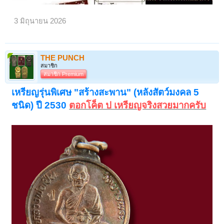
พระครูอาคมสุนทร วัดสุทัศน์
หลวงพ่อเปลี่ยน วัดใต้
3 มิถุนายน 2026
หลวงปู่โต๊ะ วัดประดู่ฉิมพลี
หลวงพ่อภักดิ์ วัดบึงทองหลาง
THE PUNCH
หลวงพ่อทบ วัดเขาชนแดน
สมาชิก
สมาชิก Premium
หลวงพ่อแฉ่ง วัดบางพัง
เหรียญรุ่นพิเศษ "สร้างสะพาน" (หลังสัตว์มงคล 5
หลวงพ่อนอ วัดกลางท่าเรือ
ชนิด) ปี 2530
ตอกโค็ต ป เหรียญจริงสวยมากครับ
หลวงพ่อรุ่ง วัดท่ากระบือ
หลวงปู่เผือก วัดกิ่งแก้ว
หลวงพ่อสำเนียง วัดเวฬุวัน ผสมมวลสารเก่าปลุกเสก
สภาพสวยสมบูรณ์ครับ
ลดพิเศษที่ ปิด ครับ
เปิดดูไฟล์ 6662092