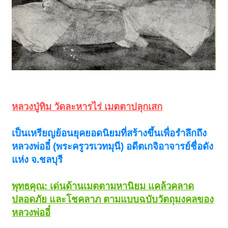
หลวงปู่ทิม วัดละหารไร่ เมตตาปลุกเสก
เป็นเหรียญย้อนยุคยอดนิยมที่สร้างขึ้นเพื่อรำลึกถึง
หลวงพ่ออี๋ (พระครูวรเวทมุนี) อดีตเกจิอาจารย์ชื่อดัง
แห่ง จ.ชลบุรี
พุทธคุณ: เด่นด้านเมตตามหานิยม แคล้วคลาด
ปลอดภัย และโชคลาภ ตามแบบฉบับวัตถุมงคลของ
หลวงพ่ออี๋