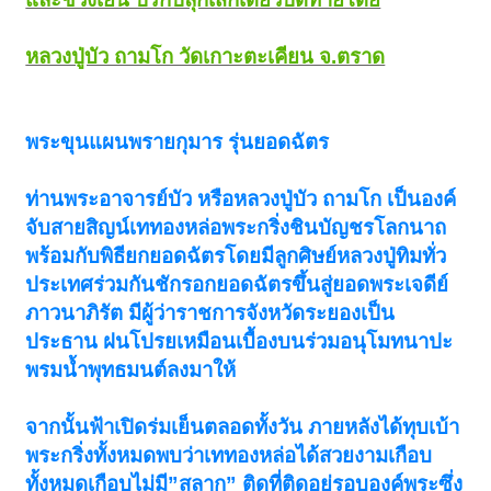
หลวงปู่บัว ถามโก วัดเกาะตะเคียน จ.ตราด
พระขุนแผนพรายกุมาร รุ่นยอดฉัตร
ท่านพระอาจารย์บัว หรือหลวงปู่บัว ถามโก เป็นองค์
จับสายสิญน์เททองหล่อพระกริ่งชินบัญชรโลกนาถ
พร้อมกับพิธียกยอดฉัตรโดยมีลูกศิษย์หลวงปู่ทิมทั่ว
ประเทศร่วมกันชักรอกยอดฉัตรขึ้นสู่ยอดพระเจดีย์
ภาวนาภิรัต มีผู้ว่าราชการจังหวัดระยองเป็น
ประธาน ฝนโปรยเหมือนเบื้องบนร่วมอนุโมทนาปะ
พรมน้ำพุทธมนต์ลงมาให้
จากนั้นฟ้าเปิดร่มเย็นตลอดทั้งวัน ภายหลังได้ทุบเบ้า
พระกริ่งทั้งหมดพบว่าเททองหล่อได้สวยงามเกือบ
ทั้งหมดเกือบไม่มี”สลาก” ติดที่ติดอยู่รอบองค์พระซึ่ง