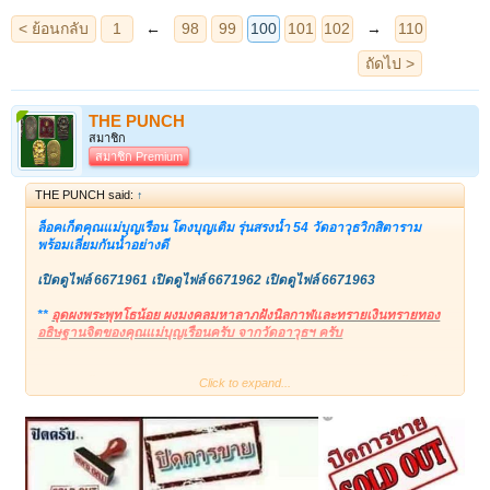
THE PUNCH
สมาชิก
สมาชิก Premium
THE PUNCH said:
↑
ล็อคเก็ตคุณแม่บุญเรือน โตงบุญเติม รุ่นสรงน้ำ 54 วัดอาวุธวิกสิตาราม
พร้อมเลี่ยมกันน้ำอย่างดี
เปิดดูไฟล์ 6671961
เปิดดูไฟล์ 6671962
เปิดดูไฟล์ 6671963
**
อุดผงพระพุทโธน้อย ผงมงคลมหาลาภฝังนิลกาฬและทรายเงินทรายทอง
อธิษฐานจิตของคุณแม่บุญเรือนครับ จากวัดอาวุธฯ ครับ
Click to expand...
ล็อคเก็ตนี้ใช้รูปแบบเดียวกับที่คุณแม่อธิษฐานไว้ว่าไม่ว่าจะอัดทำซ้ำไปกี่
หมื่นก็แสนครั้งก็ให้ศักดิ์สิทธิ์เหมือนเดิมทุกประการ
ตัวองค์ล็อคเก็ตเป็นสี
เขียว ซึ่งความหมายเดียวกับถุงเขียวเหนี่ยวทรัพย์ครับ คือ คุณแม่ปราถนา
ให้ลูกศิษย์ท่านทุกคนเจริญทั้งอริยทรัพย์ภายนอกและภายใน ภายในล็อคเก็
ตล้อมด้วยอักขระขอม คือพระคาถาฉิมพลีของคุณแม่ครับ คือ ตามประวัติ
ท่านว่าพระอินทร์มาให้ท่านไว้ครับ